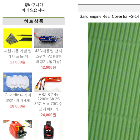
장바구니가
비어 있습니다.
Saito Engine Rear Cover for FG-14
히 트 상 품
대형기용 카본 링
43A 대용량 전자
키지 로드(4)
스위치 V2 (대형
비행기, 헬기용)
13,000원
42,000원
HBZ-B 7.4v
Coverite 다리미
2200mAh 2S
(iron) 커버 4개
35C Max 70C 수
18,000원
신기 배터리
24,000원