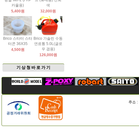
팅날 Ver-2 (FRP
드 (휴대용) 진회
카울용)
색
5,400원
32,000원
Brico 스타터 스타
Brico 가솔린 수동
터콘 36X35
연료통 5.0L(글로
우 겸용)
4,500원
126,000원
기 상 청 바 로 가 기
주소 :