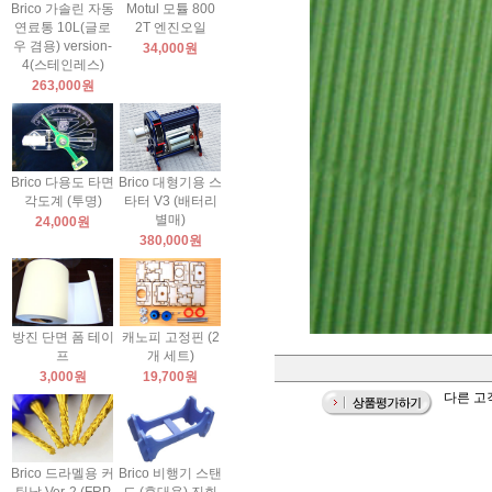
Brico 가솔린 자동
Motul 모튤 800
연료통 10L(글로
2T 엔진오일
우 겸용) version-
34,000원
4(스테인레스)
263,000원
Brico 다용도 타면
Brico 대형기용 스
각도계 (투명)
타터 V3 (배터리
별매)
24,000원
380,000원
방진 단면 폼 테이
캐노피 고정핀 (2
프
개 세트)
3,000원
19,700원
다른 고객
Brico 드라멜용 커
Brico 비행기 스탠