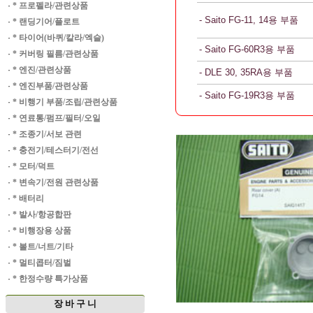
·
* 프로펠라/관련상품
- Saito FG-11, 14용 부품
·
* 랜딩기어/플로트
·
* 타이어(바퀴/칼라/엑슬)
- Saito FG-60R3용 부품
·
* 커버링 필름/관련상품
·
* 엔진/관련상품
- DLE 30, 35RA용 부품
·
* 엔진부품/관련상품
- Saito FG-19R3용 부품
·
* 비행기 부품/조립/관련상품
·
* 연료통/펌프/필터/오일
·
* 조종기/서보 관련
·
* 충전기/테스터기/전선
·
* 모터/덕트
·
* 변속기/전원 관련상품
·
* 배터리
·
* 발사/항공합판
·
* 비행장용 상품
·
* 볼트/너트/기타
·
* 멀티콥터/짐벌
·
* 한정수량 특가상품
장 바 구 니