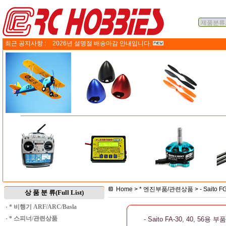
최근 공지사항 :
2026년 설명절 배송마감 안내입니다.
Home
>
* 엔진부품/관련상품
>
- Saito 
상 품 분 류(Full List)
·
* 비행기 ARF/ARC/Basla
·
* 스피너/관련상품
- Saito FA-30, 40, 56용 부품