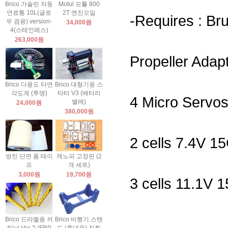
Brico 가솔린 자동
Motul 모튤 800
연료통 10L(글로
2T 엔진오일
-Requires : Br
우 겸용) version-
34,000원
4(스테인레스)
263,000원
Propeller Adapt
Brico 다용도 타면
Brico 대형기용 스
각도계 (투명)
타터 V3 (배터리
4 Micro Servos
별매)
24,000원
380,000원
2 cells 7.4V 1
방진 단면 폼 테이
캐노피 고정핀 (2
프
개 세트)
3,000원
19,700원
3 cells 11.1V 
Brico 드라멜용 커
Brico 비행기 스탠