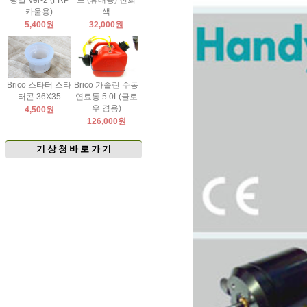
팅날 Ver-2 (FRP
드 (휴대용) 진회
카울용)
색
5,400원
32,000원
Brico 스타터 스타
Brico 가솔린 수동
터콘 36X35
연료통 5.0L(글로
우 겸용)
4,500원
126,000원
기 상 청 바 로 가 기