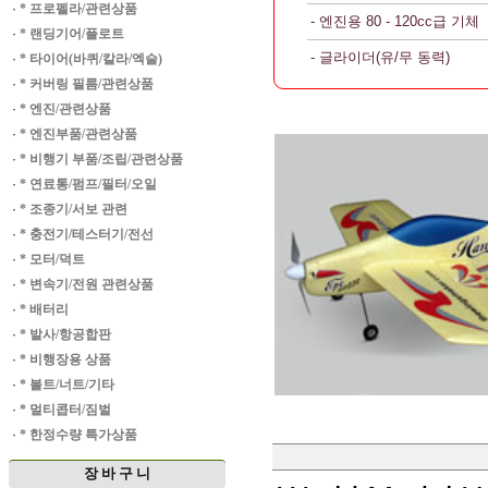
·
* 프로펠라/관련상품
- 엔진용 80 - 120cc급 기체
·
* 랜딩기어/플로트
- 글라이더(유/무 동력)
·
* 타이어(바퀴/칼라/엑슬)
·
* 커버링 필름/관련상품
·
* 엔진/관련상품
·
* 엔진부품/관련상품
·
* 비행기 부품/조립/관련상품
·
* 연료통/펌프/필터/오일
·
* 조종기/서보 관련
·
* 충전기/테스터기/전선
·
* 모터/덕트
·
* 변속기/전원 관련상품
·
* 배터리
·
* 발사/항공합판
·
* 비행장용 상품
·
* 볼트/너트/기타
·
* 멀티콥터/짐벌
·
* 한정수량 특가상품
장 바 구 니