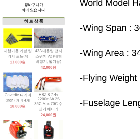
World Model H
장바구니가
비어 있습니다.
히 트 상 품
-Wing Span : 3
-Wing Area : 34
대형기용 카본 링
43A 대용량 전자
키지 로드(4)
스위치 V2 (대형
비행기, 헬기용)
13,000원
42,000원
-Flying Weight 
HBZ-B 7.4v
Coverite 다리미
2200mAh 2S
-Fuselage Leng
(iron) 커버 4개
35C Max 70C 수
18,000원
신기 배터리
24,000원