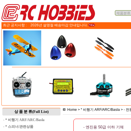
최근 공지사항 :
2026년 설명절 배송마감 안내입니다.
Home
>
* 비행기 ARF/ARC/Basla
>
- 
상 품 분 류(Full List)
·
* 비행기 ARF/ARC/Basla
·
* 스피너/관련상품
- 엔진용 50급 이하 기체