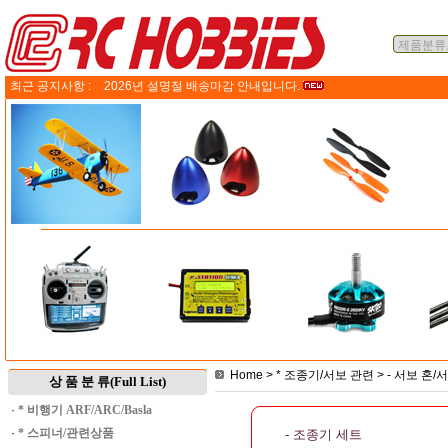
최근 공지사항 :
2026년 설명절 배송마감 안내입니다.
Home
>
* 조종기/서보 관련
>
- 서보 혼
상 품 분 류(Full List)
·
* 비행기 ARF/ARC/Basla
·
* 스피너/관련상품
- 조종기 세트