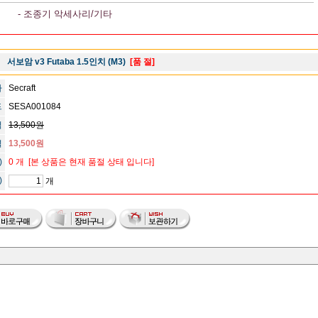
- 조종기 악세사리/기타
서보암 v3 Futaba 1.5인치 (M3)
[품 절]
사
Secraft
드
SESA001084
격
13,500원
격
13,500원
)
0 개
[본 상품은 현재 품절 상태 입니다]
)
개