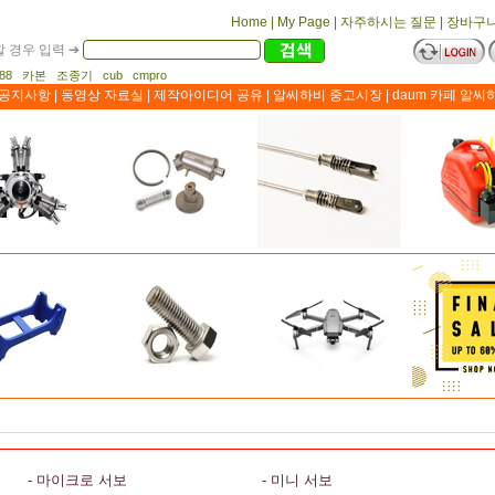
Home
|
My Page
|
자주하시는 질문
|
장바구
 경우 입력 ➔
1188 카본 조종기 cub cmpro
공지사항
|
동영상 자료실
|
제작아이디어 공유
|
알씨하비 중고시장
|
daum 카페 알씨
- 마이크로 서보
- 미니 서보