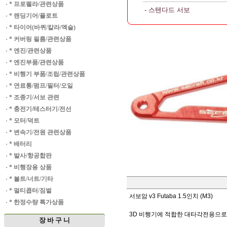
·
* 프로펠라/관련상품
- 스텐다드 서보
·
* 랜딩기어/플로트
·
* 타이어(바퀴/칼라/엑슬)
·
* 커버링 필름/관련상품
·
* 엔진/관련상품
·
* 엔진부품/관련상품
·
* 비행기 부품/조립/관련상품
·
* 연료통/펌프/필터/오일
·
* 조종기/서보 관련
·
* 충전기/테스터기/전선
·
* 모터/덕트
·
* 변속기/전원 관련상품
·
* 배터리
·
* 발사/항공합판
·
* 비행장용 상품
·
* 볼트/너트/기타
·
* 멀티콥터/짐벌
서보암 v3 Futaba 1.5인치 (M3)
·
* 한정수량 특가상품
3D 비행기에 적합한 대타각전용으로 
장 바 구 니