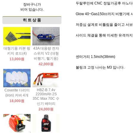
두랄루민에 CNC 정밀가공후 아노다
장바구니가
비어 있습니다.
Glow 40~Gas150cc까지 비행기에
히 트 상 품
저중심 셜계로 비틀림을 줄이고 서
사이드 체결을 통해 미세한 유격까지
대형기용 카본 링
43A 대용량 전자
키지 로드(4)
스위치 V2 (대형
센터거리 1.5inch(38mm)
비행기, 헬기용)
13,000원
42,000원
볼링크 고정 나사는 M3 입니다.
HBZ-B 7.4v
Coverite 다리미
2200mAh 2S
(iron) 커버 4개
35C Max 70C 수
18,000원
신기 배터리
24,000원