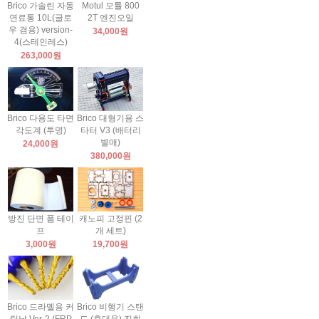
Brico 가솔린 자동
Motul 모튤 800
연료통 10L(글로
2T 엔진오일
우 겸용) version-
34,000원
4(스테인레스)
263,000원
Brico 다용도 타면
Brico 대형기용 스
각도계 (투명)
타터 V3 (배터리
별매)
24,000원
380,000원
방진 단면 폼 테이
캐노피 고정핀 (2
프
개 세트)
3,000원
19,700원
Brico 드라멜용 커
Brico 비행기 스탠