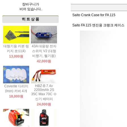
장바구니가
비어 있습니다.
Saito Crank Case for FA 115
히 트 상 품
Saito FA 115 엔진용 크랭크 케이스
대형기용 카본 링
43A 대용량 전자
키지 로드(4)
스위치 V2 (대형
비행기, 헬기용)
13,000원
42,000원
HBZ-B 7.4v
Coverite 다리미
2200mAh 2S
(iron) 커버 4개
35C Max 70C 수
18,000원
신기 배터리
24,000원