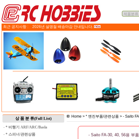
최근 공지사항 :
2026년 설명절 배송마감 안내입니다.
Home
>
* 엔진부품/관련상품
>
- Saito 
상 품 분 류(Full List)
·
* 비행기 ARF/ARC/Basla
·
* 스피너/관련상품
- Saito FA-30, 40, 56용 부품