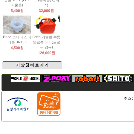
팅날 Ver-2 (FRP
드 (휴대용) 진회
카울용)
색
5,400원
32,000원
Brico 스타터 스타
Brico 가솔린 수동
터콘 36X35
연료통 5.0L(글로
우 겸용)
4,500원
126,000원
기 상 청 바 로 가 기
주소 :