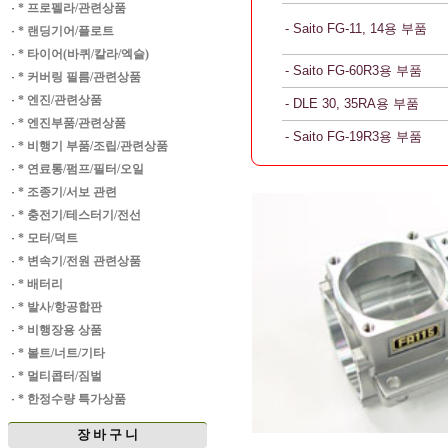
·
* 프로펠라/관련상품
- Saito FG-11, 14용 부품
·
* 랜딩기어/플로트
·
* 타이어(바퀴/칼라/엑슬)
- Saito FG-60R3용 부품
·
* 커버링 필름/관련상품
·
* 엔진/관련상품
- DLE 30, 35RA용 부품
·
* 엔진부품/관련상품
- Saito FG-19R3용 부품
·
* 비행기 부품/조립/관련상품
·
* 연료통/펌프/필터/오일
·
* 조종기/서보 관련
·
* 충전기/테스터기/전선
·
* 모터/덕트
·
* 변속기/전원 관련상품
·
* 배터리
·
* 발사/항공합판
·
* 비행장용 상품
·
* 볼트/너트/기타
·
* 멀티콥터/짐벌
·
* 한정수량 특가상품
장 바 구 니