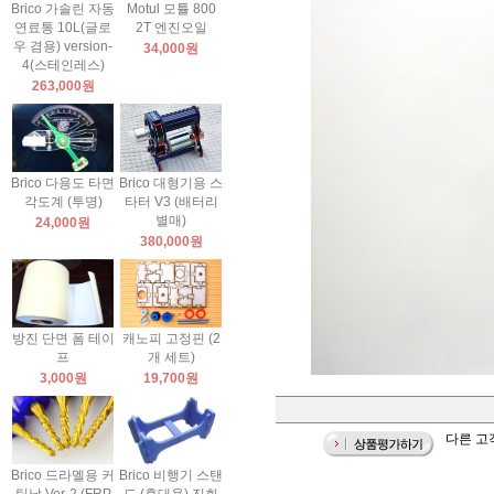
Brico 가솔린 자동
Motul 모튤 800
연료통 10L(글로
2T 엔진오일
우 겸용) version-
34,000원
4(스테인레스)
263,000원
Brico 다용도 타면
Brico 대형기용 스
각도계 (투명)
타터 V3 (배터리
별매)
24,000원
380,000원
방진 단면 폼 테이
캐노피 고정핀 (2
프
개 세트)
3,000원
19,700원
다른 고객
Brico 드라멜용 커
Brico 비행기 스탠