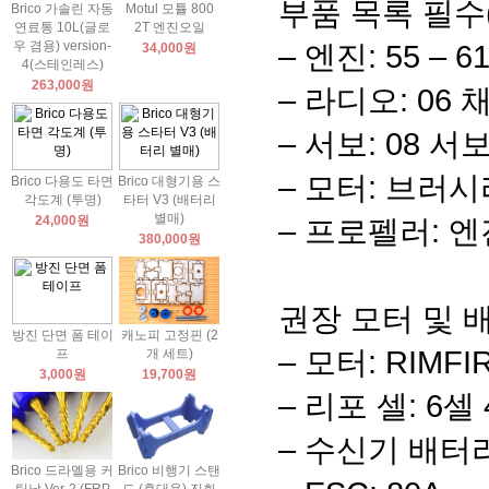
부품 목록 필수
Brico 가솔린 자동
Motul 모튤 800
연료통 10L(글로
2T 엔진오일
우 겸용) version-
– 엔진: 55 – 
34,000원
4(스테인레스)
263,000원
– 라디오: 06 
– 서보: 08 서보
– 모터: 브러시리
Brico 다용도 타면
Brico 대형기용 스
각도계 (투명)
타터 V3 (배터리
별매)
24,000원
– 프로펠러: 
380,000원
권장 모터 및 
방진 단면 폼 테이
캐노피 고정핀 (2
– 모터: RIMFIR
프
개 세트)
3,000원
19,700원
– 리포 셀: 6셀 4
– 수신기 배터리: 
Brico 드라멜용 커
Brico 비행기 스탠