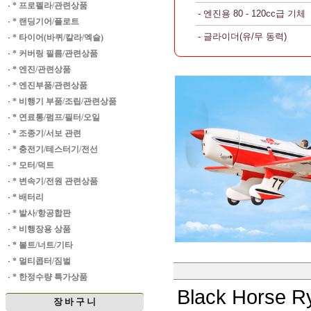
·
* 프로펠라/관련상품
- 엔진용 80 - 120cc급 기체
·
* 랜딩기어/플로트
- 글라이더(유/무 동력)
·
* 타이어(바퀴/칼라/엑슬)
·
* 커버링 필름/관련상품
·
* 엔진/관련상품
·
* 엔진부품/관련상품
·
* 비행기 부품/조립/관련상품
·
* 연료통/펌프/필터/오일
·
* 조종기/서보 관련
·
* 충전기/테스터기/전선
·
* 모터/덕트
·
* 변속기/전원 관련상품
·
* 배터리
·
* 발사/항공합판
·
* 비행장용 상품
·
* 볼트/너트/기타
·
* 멀티콥터/짐벌
·
* 한정수량 특가상품
Black Horse 
장 바 구 니