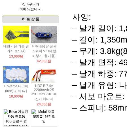
장바구니가
비어 있습니다.
사양:
히 트 상 품
– 날개 길이: 1,
– 길이: 1,350
대형기용 카본 링
43A 대용량 전자
– 무게: 3.8kg
키지 로드(4)
스위치 V2 (대형
비행기, 헬기용)
13,000원
– 날개 면적: 49.
42,000원
– 날개 하중: 77.
– 날개 유형: 
HBZ-B 7.4v
Coverite 다리미
2200mAh 2S
(iron) 커버 4개
– 서보 마운트: 
35C Max 70C 수
18,000원
신기 배터리
24,000원
– 스피너: 58m