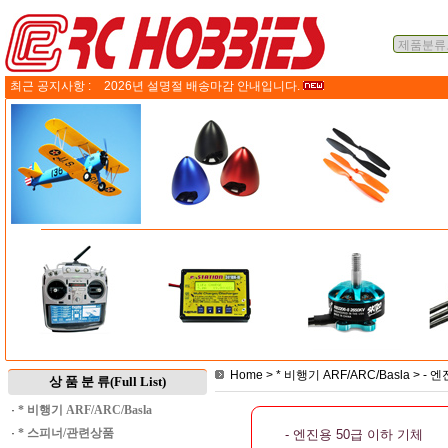
최근 공지사항 :
2026년 설명절 배송마감 안내입니다.
Home
>
* 비행기 ARF/ARC/Basla
>
- 엔
상 품 분 류(Full List)
·
* 비행기 ARF/ARC/Basla
·
* 스피너/관련상품
- 엔진용 50급 이하 기체