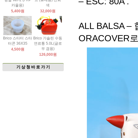
– ESC: 80A .
팅날 Ver-2 (FRP
드 (휴대용) 진회
카울용)
색
5,400원
32,000원
ALL BALSA 
ORACOVER
Brico 스타터 스타
Brico 가솔린 수동
터콘 36X35
연료통 5.0L(글로
우 겸용)
4,500원
126,000원
기 상 청 바 로 가 기