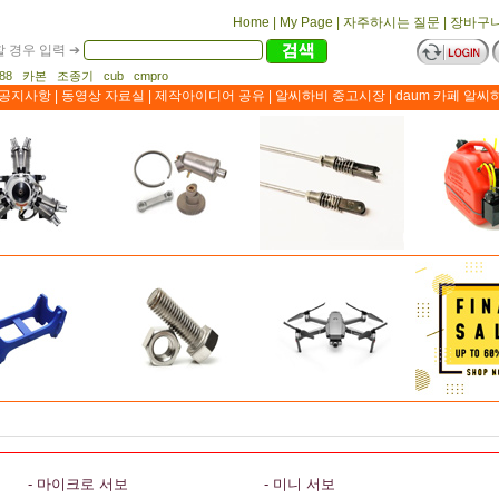
Home
|
My Page
|
자주하시는 질문
|
장바구
 경우 입력 ➔
1188 카본 조종기 cub cmpro
공지사항
|
동영상 자료실
|
제작아이디어 공유
|
알씨하비 중고시장
|
daum 카페 알씨
- 마이크로 서보
- 미니 서보