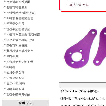
·
* 프로펠라/관련상품
- 스텐다드 서보
·
* 랜딩기어/플로트
·
* 타이어(바퀴/칼라/엑슬)
·
* 커버링 필름/관련상품
·
* 엔진/관련상품
·
* 엔진부품/관련상품
·
* 비행기 부품/조립/관련상품
·
* 연료통/펌프/필터/오일
·
* 조종기/서보 관련
·
* 충전기/테스터기/전선
·
* 모터/덕트
·
* 변속기/전원 관련상품
·
* 배터리
·
* 발사/항공합판
·
* 비행장용 상품
·
* 볼트/너트/기타
·
* 멀티콥터/짐벌
3D Servo Horn 30mm(볼타입)
·
* 한정수량 특가상품
대형비핼기용 볼타입 서보혼입니다.
장 바 구 니