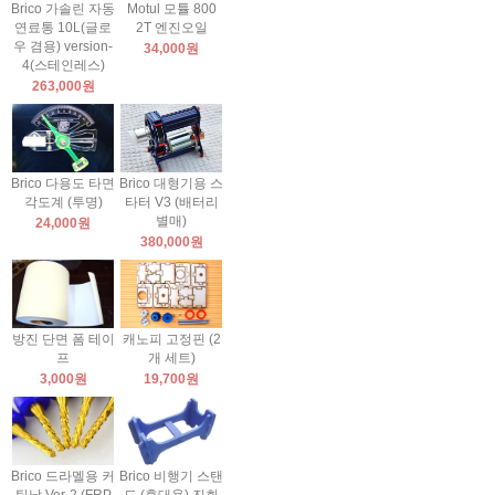
Brico 가솔린 자동
Motul 모튤 800
연료통 10L(글로
2T 엔진오일
우 겸용) version-
34,000원
4(스테인레스)
263,000원
Brico 다용도 타면
Brico 대형기용 스
각도계 (투명)
타터 V3 (배터리
별매)
24,000원
380,000원
방진 단면 폼 테이
캐노피 고정핀 (2
프
개 세트)
3,000원
19,700원
Brico 드라멜용 커
Brico 비행기 스탠