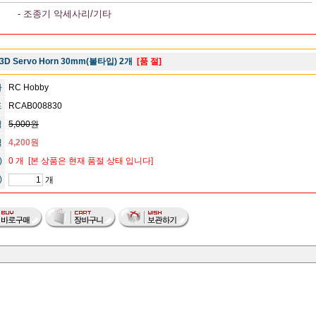
- 조종기 악세사리/기타
3D Servo Horn 30mm(볼타입) 2개
[품 절]
사
RC Hobby
드
RCAB008830
격
5,000원
격
4,200원
)
0 개
[본 상품은 현재 품절 상태 입니다]
)
개