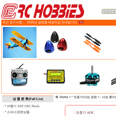
최근 공지사항 :
2026년 설명절 배송마감 안내입니다.
Home
>
* 조종기/서보 관련
>
- 서보 혼
상 품 분 류(Full List)
·
* 비행기 ARF/ARC/Basla
·
* 스피너/관련상품
- 조종기 세트