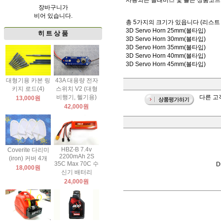
사용되는 클래비스 및 볼은 상품코드 DU
장바구니가
비어 있습니다.
총 5가지의 크기가 있읍니다 (리스
3D Servo Horn 25mm(볼타입)
히 트 상 품
3D Servo Horn 30mm(볼타입)
3D Servo Horn 35mm(볼타입)
3D Servo Horn 40mm(볼타입)
3D Servo Horn 45mm(볼타입)
대형기용 카본 링
43A 대용량 전자
키지 로드(4)
스위치 V2 (대형
비행기, 헬기용)
다른 고객
13,000원
42,000원
HBZ-B 7.4v
Coverite 다리미
2200mAh 2S
(iron) 커버 4개
35C Max 70C 수
D
18,000원
신기 배터리
24,000원