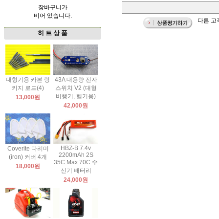
장바구니가
비어 있습니다.
다른 고객
히 트 상 품
대형기용 카본 링
43A 대용량 전자
키지 로드(4)
스위치 V2 (대형
비행기, 헬기용)
13,000원
42,000원
HBZ-B 7.4v
Coverite 다리미
2200mAh 2S
(iron) 커버 4개
35C Max 70C 수
18,000원
신기 배터리
24,000원