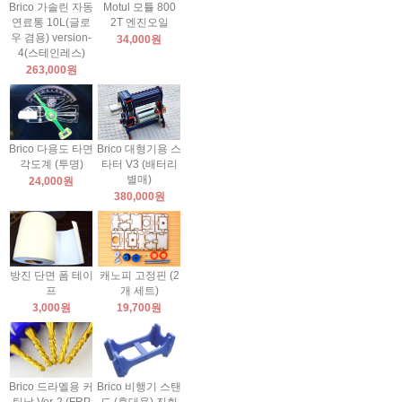
Brico 가솔린 자동
Motul 모튤 800
연료통 10L(글로
2T 엔진오일
우 겸용) version-
34,000원
4(스테인레스)
263,000원
Brico 다용도 타면
Brico 대형기용 스
각도계 (투명)
타터 V3 (배터리
별매)
24,000원
380,000원
방진 단면 폼 테이
캐노피 고정핀 (2
프
개 세트)
3,000원
19,700원
Brico 드라멜용 커
Brico 비행기 스탠