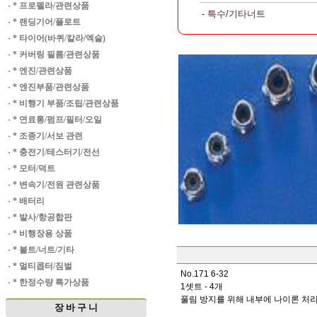
·
* 프로펠라/관련상품
- 특수/기타너트
·
* 랜딩기어/플로트
·
* 타이어(바퀴/칼라/엑슬)
·
* 커버링 필름/관련상품
·
* 엔진/관련상품
·
* 엔진부품/관련상품
·
* 비행기 부품/조립/관련상품
·
* 연료통/펌프/필터/오일
·
* 조종기/서보 관련
·
* 충전기/테스터기/전선
·
* 모터/덕트
·
* 변속기/전원 관련상품
·
* 배터리
·
* 발사/항공합판
·
* 비행장용 상품
·
* 볼트/너트/기타
·
* 멀티콥터/짐벌
No.171 6-32
·
* 한정수량 특가상품
1셋트 - 4개
풀림 방지를 위해 내부에 나이론 처리
장 바 구 니