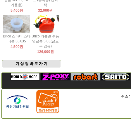
팅날 Ver-2 (FRP
드 (휴대용) 진회
카울용)
색
5,400원
32,000원
Brico 스타터 스타
Brico 가솔린 수동
터콘 36X35
연료통 5.0L(글로
우 겸용)
4,500원
126,000원
기 상 청 바 로 가 기
주소 :