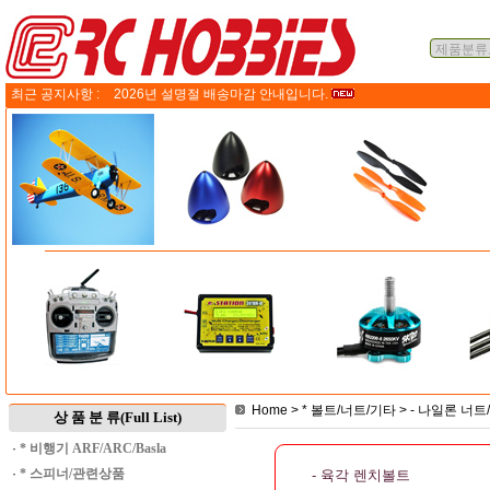
최근 공지사항 :
2026년 설명절 배송마감 안내입니다.
Home
>
* 볼트/너트/기타
>
- 나일론 너
상 품 분 류(Full List)
·
* 비행기 ARF/ARC/Basla
·
* 스피너/관련상품
- 육각 렌치볼트