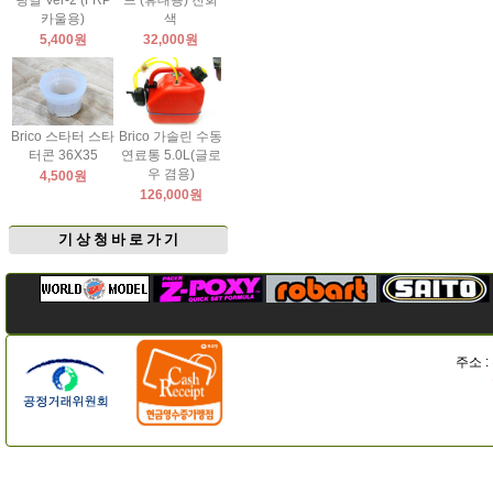
팅날 Ver-2 (FRP
드 (휴대용) 진회
카울용)
색
5,400원
32,000원
Brico 스타터 스타
Brico 가솔린 수동
터콘 36X35
연료통 5.0L(글로
우 겸용)
4,500원
126,000원
기 상 청 바 로 가 기
주소 :