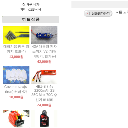
장바구니가
비어 있습니다.
다른 고객
히 트 상 품
대형기용 카본 링
43A 대용량 전자
키지 로드(4)
스위치 V2 (대형
비행기, 헬기용)
13,000원
42,000원
HBZ-B 7.4v
Coverite 다리미
2200mAh 2S
(iron) 커버 4개
35C Max 70C 수
18,000원
신기 배터리
24,000원