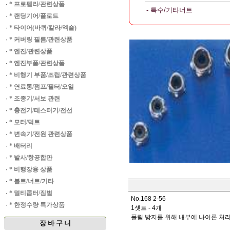
·
* 프로펠라/관련상품
- 특수/기타너트
·
* 랜딩기어/플로트
·
* 타이어(바퀴/칼라/엑슬)
·
* 커버링 필름/관련상품
·
* 엔진/관련상품
·
* 엔진부품/관련상품
·
* 비행기 부품/조립/관련상품
·
* 연료통/펌프/필터/오일
·
* 조종기/서보 관련
·
* 충전기/테스터기/전선
·
* 모터/덕트
·
* 변속기/전원 관련상품
·
* 배터리
·
* 발사/항공합판
·
* 비행장용 상품
·
* 볼트/너트/기타
·
* 멀티콥터/짐벌
No.168 2-56
·
* 한정수량 특가상품
1셋트 - 4개
풀림 방지를 위해 내부에 나이론 처리
장 바 구 니