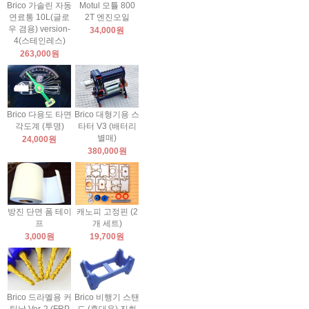
Brico 가솔린 자동
Motul 모튤 800
연료통 10L(글로
2T 엔진오일
우 겸용) version-
34,000원
4(스테인레스)
263,000원
Brico 다용도 타면
Brico 대형기용 스
각도계 (투명)
타터 V3 (배터리
별매)
24,000원
380,000원
방진 단면 폼 테이
캐노피 고정핀 (2
프
개 세트)
3,000원
19,700원
Brico 드라멜용 커
Brico 비행기 스탠