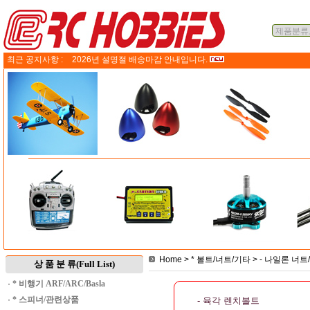
최근 공지사항 :
2026년 설명절 배송마감 안내입니다.
Home
>
* 볼트/너트/기타
>
- 나일론 너
상 품 분 류(Full List)
·
* 비행기 ARF/ARC/Basla
·
* 스피너/관련상품
- 육각 렌치볼트