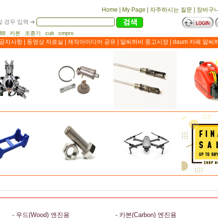
Home
|
My Page
|
자주하시는 질문
|
장바구
 경우 입력 ➔
1188 카본 조종기 cub cmpro
공지사항
|
동영상 자료실
|
제작아이디어 공유
|
알씨하비 중고시장
|
daum 카페 알씨
- 우드(Wood) 엔진용
- 카본(Carbon) 엔진용