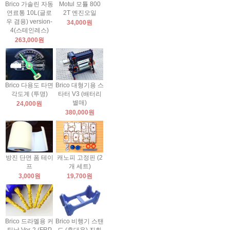
Brico 가솔린 자동
Motul 모튤 800
연료통 10L(글로
2T 엔진오일
우 겸용) version-
34,000원
4(스테인레스)
263,000원
Brico 다용도 타면
Brico 대형기용 스
각도계 (투명)
타터 V3 (배터리
별매)
24,000원
380,000원
방진 단면 폼 테이
캐노피 고정핀 (2
프
개 세트)
3,000원
19,700원
Brico 드라멜용 커
Brico 비행기 스탠