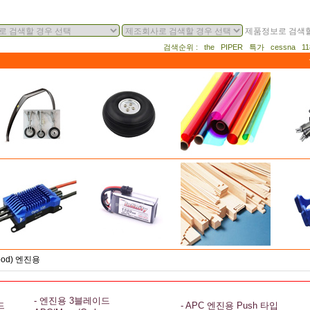
제품정보로 검색할
검색순위 : the PIPER 특가 cessna 
ood) 엔진용
- 엔진용 3블레이드
드
- APC 엔진용 Push 타입