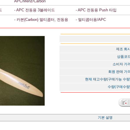
APC/Menz/Carbon
드
- APC 전동용 3블레이드
- APC 전동용 Push 타입
- 카본(Carbon) 멀티콥터, 전동용
- 멀티콥터용/APC
제조 회
상품코
소비자 가
회원 판매 가
현재 재고수량(구매가능 수량
수량(구매수량
기본 설명