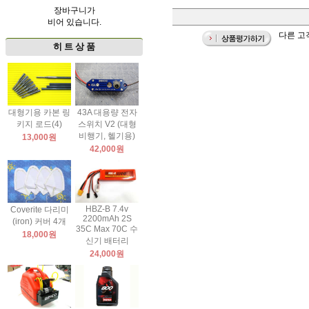
장바구니가
비어 있습니다.
다른 고
히 트 상 품
대형기용 카본 링
43A 대용량 전자
키지 로드(4)
스위치 V2 (대형
비행기, 헬기용)
13,000원
42,000원
HBZ-B 7.4v
Coverite 다리미
2200mAh 2S
(iron) 커버 4개
35C Max 70C 수
18,000원
신기 배터리
24,000원