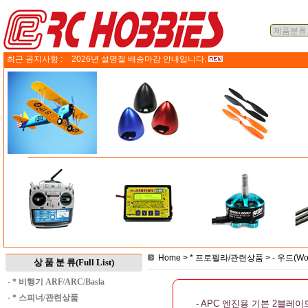
최근 공지사항 :
2026년 설명절 배송마감 안내입니다.
Home
>
* 프로펠라/관련상품
>
- 우드(W
상 품 분 류(Full List)
·
* 비행기 ARF/ARC/Basla
·
* 스피너/관련상품
- APC 엔진용 기본 2블레이