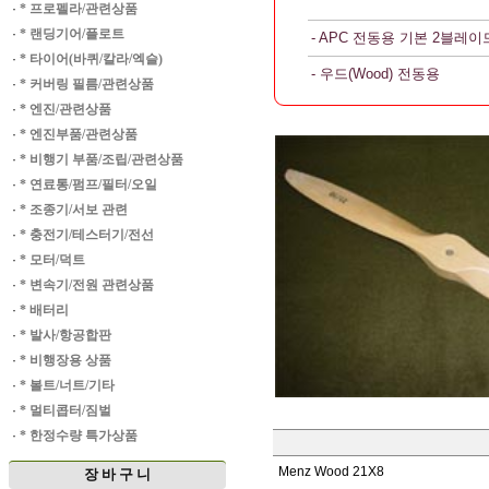
·
* 프로펠라/관련상품
·
* 랜딩기어/플로트
- APC 전동용 기본 2블레이
·
* 타이어(바퀴/칼라/엑슬)
- 우드(Wood) 전동용
·
* 커버링 필름/관련상품
·
* 엔진/관련상품
·
* 엔진부품/관련상품
·
* 비행기 부품/조립/관련상품
·
* 연료통/펌프/필터/오일
·
* 조종기/서보 관련
·
* 충전기/테스터기/전선
·
* 모터/덕트
·
* 변속기/전원 관련상품
·
* 배터리
·
* 발사/항공합판
·
* 비행장용 상품
·
* 볼트/너트/기타
·
* 멀티콥터/짐벌
·
* 한정수량 특가상품
Menz Wood 21X8
장 바 구 니