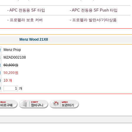
- APC 전동용 SF 타입
- APC 전동용 SF Push 타입
- 프로펠라 보호 커버
- 프로펠라 발란서/기타상품
Menz Wood 21X8
사
Menz Prop
드
MZAD002108
격
60,600원
격
50,200원
)
10 개
)
개