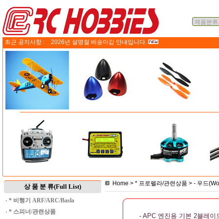
최근 공지사항 :
2026년 설명절 배송마감 안내입니다.
Home
>
* 프로펠라/관련상품
>
- 우드(W
상 품 분 류(Full List)
·
* 비행기 ARF/ARC/Basla
·
* 스피너/관련상품
- APC 엔진용 기본 2블레이