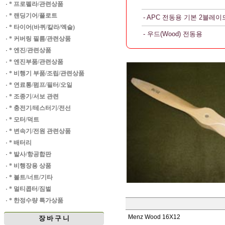
·
* 프로펠라/관련상품
·
* 랜딩기어/플로트
- APC 전동용 기본 2블레이
·
* 타이어(바퀴/칼라/엑슬)
- 우드(Wood) 전동용
·
* 커버링 필름/관련상품
·
* 엔진/관련상품
·
* 엔진부품/관련상품
·
* 비행기 부품/조립/관련상품
·
* 연료통/펌프/필터/오일
·
* 조종기/서보 관련
·
* 충전기/테스터기/전선
·
* 모터/덕트
·
* 변속기/전원 관련상품
·
* 배터리
·
* 발사/항공합판
·
* 비행장용 상품
·
* 볼트/너트/기타
·
* 멀티콥터/짐벌
·
* 한정수량 특가상품
Menz Wood 16X12
장 바 구 니