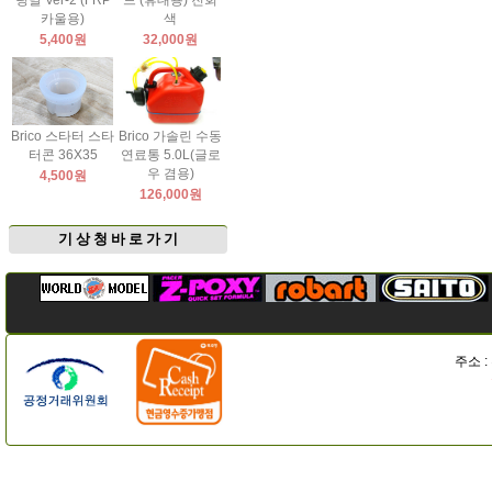
팅날 Ver-2 (FRP
드 (휴대용) 진회
카울용)
색
5,400원
32,000원
Brico 스타터 스타
Brico 가솔린 수동
터콘 36X35
연료통 5.0L(글로
우 겸용)
4,500원
126,000원
기 상 청 바 로 가 기
주소 :