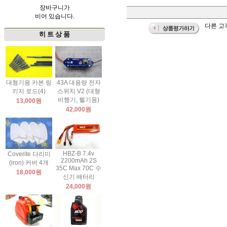
장바구니가
비어 있습니다.
다른 고
히 트 상 품
대형기용 카본 링
43A 대용량 전자
키지 로드(4)
스위치 V2 (대형
비행기, 헬기용)
13,000원
42,000원
HBZ-B 7.4v
Coverite 다리미
2200mAh 2S
(iron) 커버 4개
35C Max 70C 수
18,000원
신기 배터리
24,000원