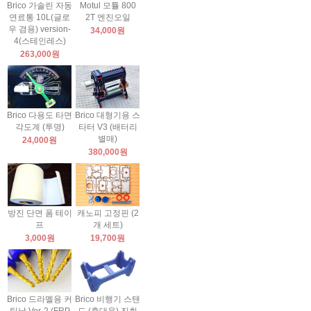
Brico 가솔린 자동
Motul 모튤 800
연료통 10L(글로
2T 엔진오일
우 겸용) version-
34,000원
4(스테인레스)
263,000원
Brico 다용도 타면
Brico 대형기용 스
각도계 (투명)
타터 V3 (배터리
별매)
24,000원
380,000원
방진 단면 폼 테이
캐노피 고정핀 (2
프
개 세트)
3,000원
19,700원
Brico 드라멜용 커
Brico 비행기 스탠