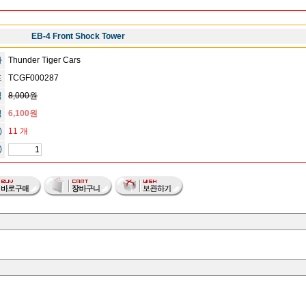
EB-4 Front Shock Tower
사
Thunder Tiger Cars
드
TCGF000287
격
8,000원
격
6,100원
)
11 개
)