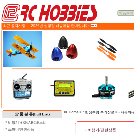
최근 공지사항 :
2026년 설명절 배송마감 안내입니다.
Home
>
* 한정수량 특가상품
>
- 자동차
상 품 분 류(Full List)
·
* 비행기 ARF/ARC/Basla
·
* 스피너/관련상품
- 비행기/관련상품