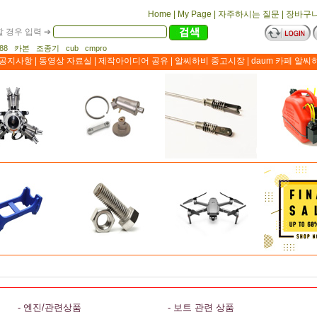
Home
|
My Page
|
자주하시는 질문
|
장바구
 경우 입력 ➔
1188 카본 조종기 cub cmpro
공지사항
|
동영상 자료실
|
제작아이디어 공유
|
알씨하비 중고시장
|
daum 카페 알씨
- 엔진/관련상품
- 보트 관련 상품