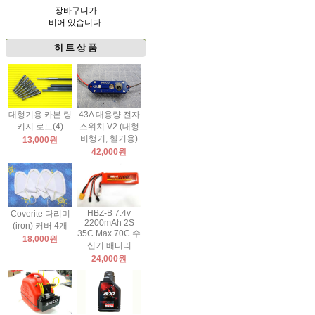
장바구니가
비어 있습니다.
히 트 상 품
대형기용 카본 링
43A 대용량 전자
키지 로드(4)
스위치 V2 (대형
비행기, 헬기용)
13,000원
42,000원
HBZ-B 7.4v
Coverite 다리미
2200mAh 2S
(iron) 커버 4개
35C Max 70C 수
18,000원
신기 배터리
24,000원