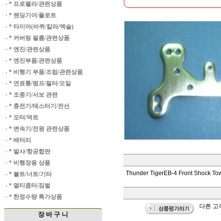
·
* 프로펠라/관련상품
·
* 랜딩기어/플로트
·
* 타이어(바퀴/칼라/엑슬)
·
* 커버링 필름/관련상품
·
* 엔진/관련상품
·
* 엔진부품/관련상품
·
* 비행기 부품/조립/관련상품
·
* 연료통/펌프/필터/오일
·
* 조종기/서보 관련
·
* 충전기/테스터기/전선
·
* 모터/덕트
·
* 변속기/전원 관련상품
·
* 배터리
·
* 발사/항공합판
·
* 비행장용 상품
Thunder TigerEB-4 Front Shock To
·
* 볼트/너트/기타
·
* 멀티콥터/짐벌
·
* 한정수량 특가상품
다른 고객
장 바 구 니