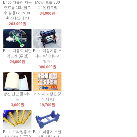
Brico 가솔린 자동
Motul 모튤 800
연료통 10L(글로
2T 엔진오일
우 겸용) version-
34,000원
4(스테인레스)
263,000원
Brico 다용도 타면
Brico 대형기용 스
각도계 (투명)
타터 V3 (배터리
별매)
24,000원
380,000원
방진 단면 폼 테이
캐노피 고정핀 (2
프
개 세트)
3,000원
19,700원
Brico 드라멜용 커
Brico 비행기 스탠