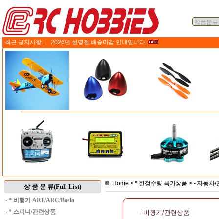
최근 공지사항 :
2026년 설명절 배송마감 안내입니다.
Home
>
* 한정수량 특가상품
>
- 자동차
상 품 분 류(Full List)
·
* 비행기 ARF/ARC/Basla
·
* 스피너/관련상품
- 비행기/관련상품