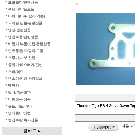
·
* 프로펠라/관련상품
·
* 랜딩기어/플로트
·
* 타이어(바퀴/칼라/엑슬)
·
* 커버링 필름/관련상품
·
* 엔진/관련상품
·
* 엔진부품/관련상품
·
* 비행기 부품/조립/관련상품
·
* 연료통/펌프/필터/오일
·
* 조종기/서보 관련
·
* 충전기/테스터기/전선
·
* 모터/덕트
·
* 변속기/전원 관련상품
·
* 배터리
·
* 발사/항공합판
·
* 비행장용 상품
Thunder TigerEB-4 Servo Saver Top
·
* 볼트/너트/기타
·
* 멀티콥터/짐벌
·
* 한정수량 특가상품
다른 고객
장 바 구 니