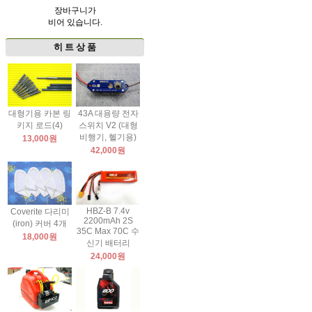
장바구니가
비어 있습니다.
히 트 상 품
대형기용 카본 링
43A 대용량 전자
키지 로드(4)
스위치 V2 (대형
비행기, 헬기용)
13,000원
42,000원
HBZ-B 7.4v
Coverite 다리미
2200mAh 2S
(iron) 커버 4개
35C Max 70C 수
18,000원
신기 배터리
24,000원