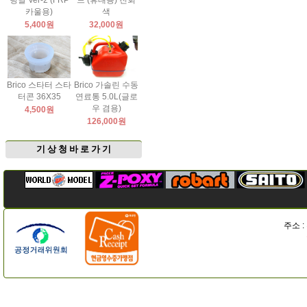
팅날 Ver-2 (FRP
드 (휴대용) 진회
카울용)
색
5,400원
32,000원
Brico 스타터 스타
Brico 가솔린 수동
터콘 36X35
연료통 5.0L(글로
우 겸용)
4,500원
126,000원
기 상 청 바 로 가 기
주소 :