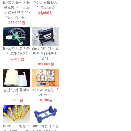
Brico 가솔린 자동
Motul 모튤 800
연료통 10L(글로
2T 엔진오일
우 겸용) version-
34,000원
4(스테인레스)
263,000원
Brico 다용도 타면
Brico 대형기용 스
각도계 (투명)
타터 V3 (배터리
별매)
24,000원
380,000원
방진 단면 폼 테이
캐노피 고정핀 (2
프
개 세트)
3,000원
19,700원
Brico 드라멜용 커
Brico 비행기 스탠