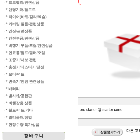
·
* 프로펠라/관련상품
·
* 랜딩기어/플로트
·
* 타이어(바퀴/칼라/엑슬)
·
* 커버링 필름/관련상품
·
* 엔진/관련상품
·
* 엔진부품/관련상품
·
* 비행기 부품/조립/관련상품
·
* 연료통/펌프/필터/오일
·
* 조종기/서보 관련
·
* 충전기/테스터기/전선
·
* 모터/덕트
·
* 변속기/전원 관련상품
·
* 배터리
·
* 발사/항공합판
·
* 비행장용 상품
pro starter 용 starter cone
·
* 볼트/너트/기타
·
* 멀티콥터/짐벌
·
* 한정수량 특가상품
다른 고객
장 바 구 니