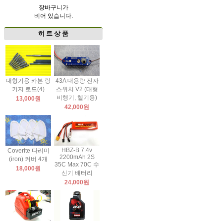
장바구니가
비어 있습니다.
히 트 상 품
대형기용 카본 링
43A 대용량 전자
키지 로드(4)
스위치 V2 (대형
비행기, 헬기용)
13,000원
42,000원
HBZ-B 7.4v
Coverite 다리미
2200mAh 2S
(iron) 커버 4개
35C Max 70C 수
18,000원
신기 배터리
24,000원