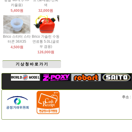
팅날 Ver-2 (FRP
드 (휴대용) 진회
카울용)
색
5,400원
32,000원
Brico 스타터 스타
Brico 가솔린 수동
터콘 36X35
연료통 5.0L(글로
우 겸용)
4,500원
126,000원
기 상 청 바 로 가 기
주소 :