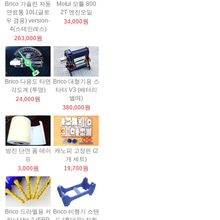
Brico 가솔린 자동
Motul 모튤 800
연료통 10L(글로
2T 엔진오일
우 겸용) version-
34,000원
4(스테인레스)
263,000원
Brico 다용도 타면
Brico 대형기용 스
각도계 (투명)
타터 V3 (배터리
별매)
24,000원
380,000원
방진 단면 폼 테이
캐노피 고정핀 (2
프
개 세트)
3,000원
19,700원
Brico 드라멜용 커
Brico 비행기 스탠