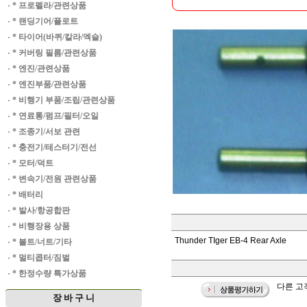
·
* 프로펠라/관련상품
·
* 랜딩기어/플로트
·
* 타이어(바퀴/칼라/엑슬)
·
* 커버링 필름/관련상품
·
* 엔진/관련상품
·
* 엔진부품/관련상품
·
* 비행기 부품/조립/관련상품
·
* 연료통/펌프/필터/오일
·
* 조종기/서보 관련
·
* 충전기/테스터기/전선
·
* 모터/덕트
·
* 변속기/전원 관련상품
·
* 배터리
·
* 발사/항공합판
·
* 비행장용 상품
Thunder TIger EB-4 Rear Axle
·
* 볼트/너트/기타
·
* 멀티콥터/짐벌
·
* 한정수량 특가상품
다른 고객
장 바 구 니