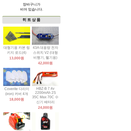
장바구니가
비어 있습니다.
히 트 상 품
대형기용 카본 링
43A 대용량 전자
키지 로드(4)
스위치 V2 (대형
비행기, 헬기용)
13,000원
42,000원
HBZ-B 7.4v
Coverite 다리미
2200mAh 2S
(iron) 커버 4개
35C Max 70C 수
18,000원
신기 배터리
24,000원