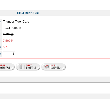
EB-4 Rear Axle
사
Thunder Tiger Cars
드
TCGF000435
격
9,000원
격
7,500원
)
5 개
)