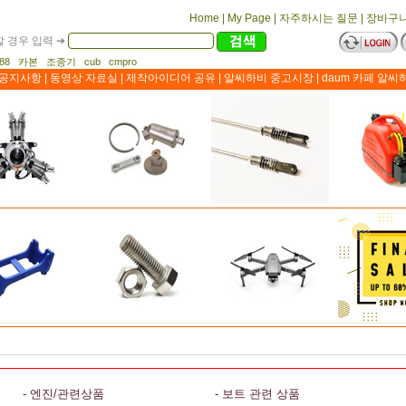
Home
|
My Page
|
자주하시는 질문
|
장바구
 경우 입력 ➔
1188 카본 조종기 cub cmpro
공지사항
|
동영상 자료실
|
제작아이디어 공유
|
알씨하비 중고시장
|
daum 카페 알씨
- 엔진/관련상품
- 보트 관련 상품