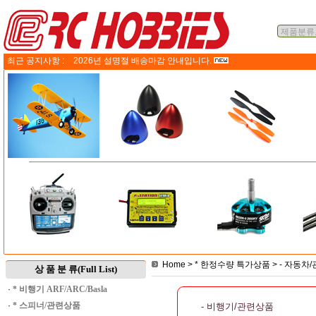
최근 공지사항 :
2026년 설명절 배송마감 안내입니다.
Home
>
* 한정수량 특가상품
>
- 자동차
상 품 분 류(Full List)
·
* 비행기 ARF/ARC/Basla
·
* 스피너/관련상품
- 비행기/관련상품