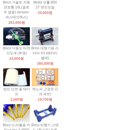
Brico 가솔린 자동
Motul 모튤 800
연료통 10L(글로
2T 엔진오일
우 겸용) version-
34,000원
4(스테인레스)
263,000원
Brico 다용도 타면
Brico 대형기용 스
각도계 (투명)
타터 V3 (배터리
별매)
24,000원
380,000원
방진 단면 폼 테이
캐노피 고정핀 (2
프
개 세트)
3,000원
19,700원
Brico 드라멜용 커
Brico 비행기 스탠