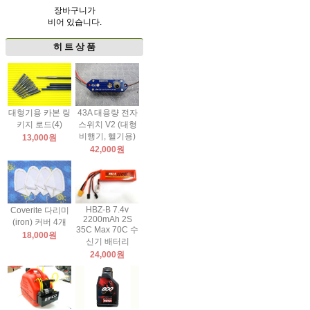
장바구니가
비어 있습니다.
히 트 상 품
대형기용 카본 링
43A 대용량 전자
키지 로드(4)
스위치 V2 (대형
비행기, 헬기용)
13,000원
42,000원
HBZ-B 7.4v
Coverite 다리미
2200mAh 2S
(iron) 커버 4개
35C Max 70C 수
18,000원
신기 배터리
24,000원