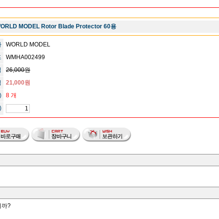
ORLD MODEL Rotor Blade Protector 60용
사
WORLD MODEL
드
WMHA002499
격
26,000원
격
21,000원
)
8 개
)
니까?