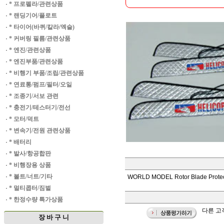
·
* 프로펠라/관련상품
·
* 랜딩기어/플로트
·
* 타이어(바퀴/칼라/엑슬)
·
* 커버링 필름/관련상품
·
* 엔진/관련상품
·
* 엔진부품/관련상품
·
* 비행기 부품/조립/관련상품
·
* 연료통/펌프/필터/오일
·
* 조종기/서보 관련
·
* 충전기/테스터기/전선
·
* 모터/덕트
·
* 변속기/전원 관련상품
·
* 배터리
·
* 발사/항공합판
·
* 비행장용 상품
·
* 볼트/너트/기타
WORLD MODEL Rotor Blade Prote
·
* 멀티콥터/짐벌
·
* 한정수량 특가상품
다른 고객
장 바 구 니