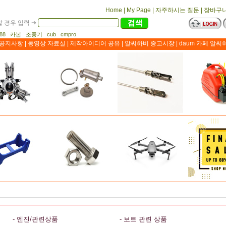
Home
|
My Page
|
자주하시는 질문
|
장바구
 경우 입력 ➔
1188 카본 조종기 cub cmpro
공지사항
|
동영상 자료실
|
제작아이디어 공유
|
알씨하비 중고시장
|
daum 카페 알씨
- 엔진/관련상품
- 보트 관련 상품