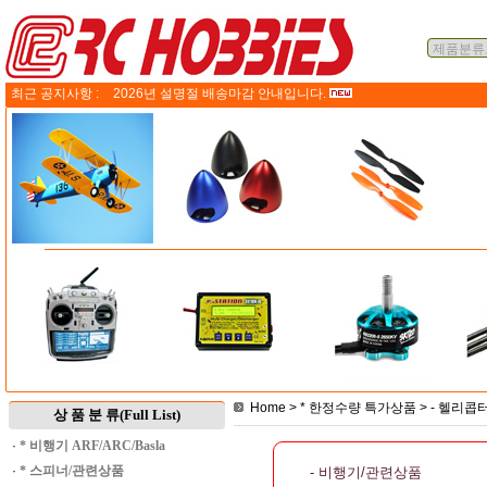
최근 공지사항 :
2026년 설명절 배송마감 안내입니다.
Home
>
* 한정수량 특가상품
>
- 헬리콥
상 품 분 류(Full List)
·
* 비행기 ARF/ARC/Basla
·
* 스피너/관련상품
- 비행기/관련상품