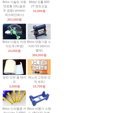
Brico 가솔린 자동
Motul 모튤 800
연료통 10L(글로
2T 엔진오일
우 겸용) version-
34,000원
4(스테인레스)
263,000원
Brico 다용도 타면
Brico 대형기용 스
각도계 (투명)
타터 V3 (배터리
별매)
24,000원
380,000원
방진 단면 폼 테이
캐노피 고정핀 (2
프
개 세트)
3,000원
19,700원
Brico 드라멜용 커
Brico 비행기 스탠