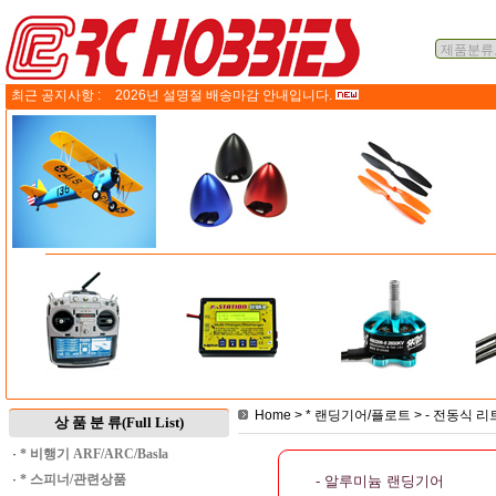
최근 공지사항 :
2026년 설명절 배송마감 안내입니다.
Home
>
* 랜딩기어/플로트
>
- 전동식 
상 품 분 류(Full List)
·
* 비행기 ARF/ARC/Basla
·
* 스피너/관련상품
- 알루미늄 랜딩기어