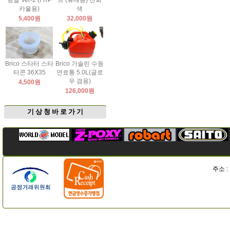
팅날 Ver-2 (FRP
드 (휴대용) 진회
카울용)
색
5,400원
32,000원
Brico 스타터 스타
Brico 가솔린 수동
터콘 36X35
연료통 5.0L(글로
우 겸용)
4,500원
126,000원
기 상 청 바 로 가 기
주소 :