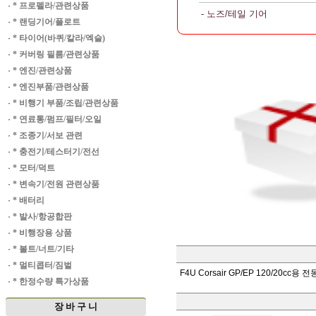
·
* 프로펠라/관련상품
- 노즈/테일 기어
·
* 랜딩기어/플로트
·
* 타이어(바퀴/칼라/엑슬)
·
* 커버링 필름/관련상품
·
* 엔진/관련상품
·
* 엔진부품/관련상품
·
* 비행기 부품/조립/관련상품
·
* 연료통/펌프/필터/오일
·
* 조종기/서보 관련
·
* 충전기/테스터기/전선
·
* 모터/덕트
·
* 변속기/전원 관련상품
·
* 배터리
·
* 발사/항공합판
·
* 비행장용 상품
·
* 볼트/너트/기타
·
* 멀티콥터/짐벌
F4U Corsair GP/EP 120/20c
·
* 한정수량 특가상품
장 바 구 니