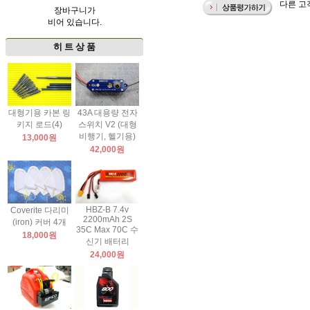
다른 고객
장바구니가
비어 있습니다.
히 트 상 품
대형기용 카본 링
43A 대용량 전자
키지 로드(4)
스위치 V2 (대형
비행기, 헬기용)
13,000원
42,000원
HBZ-B 7.4v
Coverite 다리미
2200mAh 2S
(iron) 커버 4개
35C Max 70C 수
18,000원
신기 배터리
24,000원