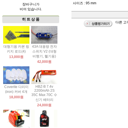
사이즈 : 95 mm
장바구니가
비어 있습니다.
히 트 상 품
다른 고
대형기용 카본 링
43A 대용량 전자
키지 로드(4)
스위치 V2 (대형
비행기, 헬기용)
13,000원
42,000원
HBZ-B 7.4v
Coverite 다리미
2200mAh 2S
(iron) 커버 4개
35C Max 70C 수
18,000원
신기 배터리
24,000원