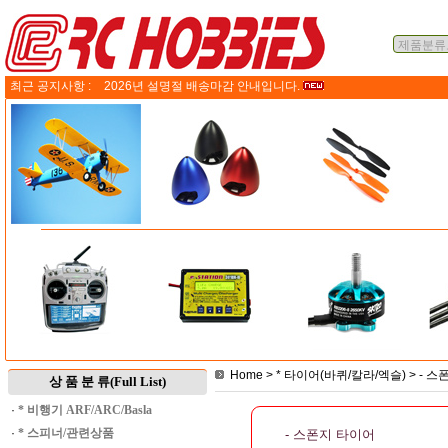
최근 공지사항 :
2026년 설명절 배송마감 안내입니다.
Home
>
* 타이어(바퀴/칼라/엑슬)
>
- 스
상 품 분 류(Full List)
·
* 비행기 ARF/ARC/Basla
·
* 스피너/관련상품
- 스폰지 타이어