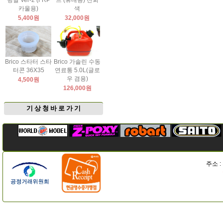
팅날 Ver-2 (FRP
드 (휴대용) 진회
카울용)
색
5,400원
32,000원
Brico 스타터 스타
Brico 가솔린 수동
터콘 36X35
연료통 5.0L(글로
우 겸용)
4,500원
126,000원
기 상 청 바 로 가 기
주소 :