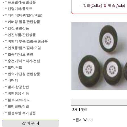
·
* 프로펠라/관련상품
- 칼라(Collar) 휠 엑슬(Axle)
·
* 랜딩기어/플로트
·
* 타이어(바퀴/칼라/엑슬)
·
* 커버링 필름/관련상품
·
* 엔진/관련상품
·
* 엔진부품/관련상품
·
* 비행기 부품/조립/관련상품
·
* 연료통/펌프/필터/오일
·
* 조종기/서보 관련
·
* 충전기/테스터기/전선
·
* 모터/덕트
·
* 변속기/전원 관련상품
·
* 배터리
·
* 발사/항공합판
·
* 비행장용 상품
·
* 볼트/너트/기타
·
* 멀티콥터/짐벌
2개 1셋트
·
* 한정수량 특가상품
스폰지 Wheel
장 바 구 니