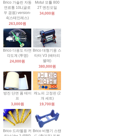
Brico 가솔린 자동
Motul 모튤 800
연료통 10L(글로
2T 엔진오일
우 겸용) version-
34,000원
4(스테인레스)
263,000원
Brico 다용도 타면
Brico 대형기용 스
각도계 (투명)
타터 V3 (배터리
별매)
24,000원
380,000원
방진 단면 폼 테이
캐노피 고정핀 (2
프
개 세트)
3,000원
19,700원
Brico 드라멜용 커
Brico 비행기 스탠