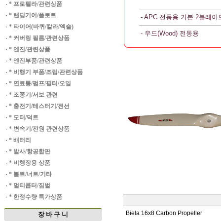
·
* 프로펠라/관련상품
·
* 랜딩기어/플로트
- APC 전동용 기본 2블레이
·
* 타이어(바퀴/칼라/엑슬)
- 우드(Wood) 전동용
·
* 커버링 필름/관련상품
·
* 엔진/관련상품
·
* 엔진부품/관련상품
·
* 비행기 부품/조립/관련상품
·
* 연료통/펌프/필터/오일
·
* 조종기/서보 관련
·
* 충전기/테스터기/전선
·
* 모터/덕트
·
* 변속기/전원 관련상품
·
* 배터리
·
* 발사/항공합판
·
* 비행장용 상품
·
* 볼트/너트/기타
·
* 멀티콥터/짐벌
·
* 한정수량 특가상품
Biela 16x8 Carbon Propeller
장 바 구 니