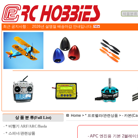
최근 공지사항 :
2026년 설명절 배송마감 안내입니다.
Home
>
* 프로펠라/관련상품
>
- 카본(C
상 품 분 류(Full List)
·
* 비행기 ARF/ARC/Basla
·
* 스피너/관련상품
- APC 엔진용 기본 2블레이