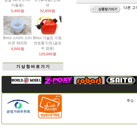
팅날 Ver-2 (FRP
드 (휴대용) 진회
카울용)
색
다른 고객
5,400원
32,000원
Brico 스타터 스타
Brico 가솔린 수동
터콘 36X35
연료통 5.0L(글로
우 겸용)
4,500원
126,000원
기 상 청 바 로 가 기
주소 :