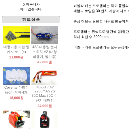
장바구니가
비엘라 카본 프로펠라는 최고 품질의 
비어 있습니다.
케블라 로잉은 30 인치 이상의 터보
히 트 상 품
중심 허브는 단단한 나무로 만들어져
프로펠러는 흰색으로 빨간색 팁(끝단
최대 회전 수-8000 rpm.
대형기용 카본 링
43A 대용량 전자
비엘라 카본 프로펠라는 모두공장에서
키지 로드(4)
스위치 V2 (대형
비행기, 헬기용)
13,000원
42,000원
HBZ-B 7.4v
Coverite 다리미
2200mAh 2S
(iron) 커버 4개
35C Max 70C 수
18,000원
신기 배터리
24,000원