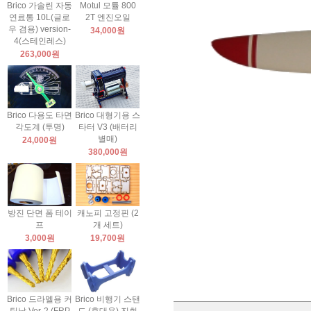
Brico 가솔린 자동
Motul 모튤 800
연료통 10L(글로
2T 엔진오일
우 겸용) version-
34,000원
4(스테인레스)
263,000원
Brico 다용도 타면
Brico 대형기용 스
각도계 (투명)
타터 V3 (배터리
별매)
24,000원
380,000원
방진 단면 폼 테이
캐노피 고정핀 (2
프
개 세트)
3,000원
19,700원
Brico 드라멜용 커
Brico 비행기 스탠