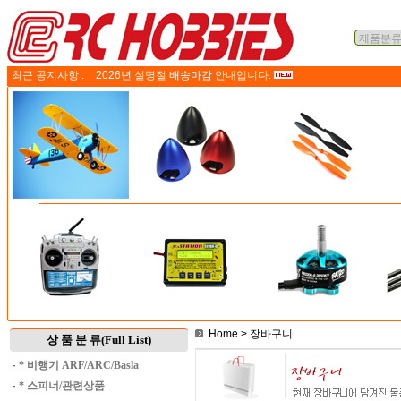
최근 공지사항 :
2026년 설명절 배송마감 안내입니다.
Home
> 장바구니
상 품 분 류(Full List)
·
* 비행기 ARF/ARC/Basla
·
* 스피너/관련상품