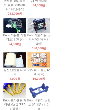
연료통 10L(글로
2T 엔진오일
우 겸용) version-
34,000원
4(스테인레스)
263,000원
Brico 다용도 타면
Brico 대형기용 스
각도계 (투명)
타터 V3 (배터리
별매)
24,000원
380,000원
방진 단면 폼 테이
캐노피 고정핀 (2
프
개 세트)
3,000원
19,700원
Brico 드라멜용 커
Brico 비행기 스탠
팅날 Ver-2 (FRP
드 (휴대용) 진회
카울용)
색