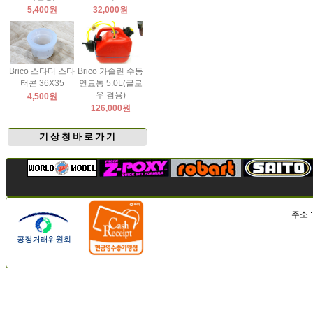
5,400원
32,000원
Brico 스타터 스타
Brico 가솔린 수동
터콘 36X35
연료통 5.0L(글로
우 겸용)
4,500원
126,000원
기 상 청 바 로 가 기
주소 :