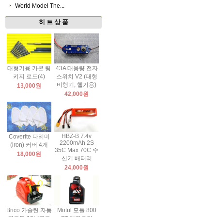
World Model The...
히 트 상 품
대형기용 카본 링
43A 대용량 전자
키지 로드(4)
스위치 V2 (대형
비행기, 헬기용)
13,000원
42,000원
HBZ-B 7.4v
Coverite 다리미
2200mAh 2S
(iron) 커버 4개
35C Max 70C 수
18,000원
신기 배터리
24,000원
Brico 가솔린 자동
Motul 모튤 800