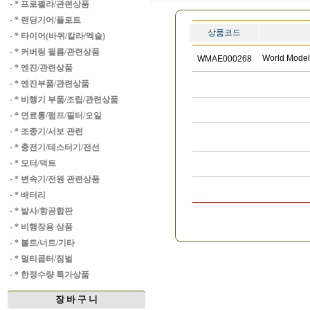
·
* 프로펠라/관련상품
·
* 랜딩기어/플로트
상품코드
·
* 타이어(바퀴/칼라/엑슬)
·
* 커버링 필름/관련상품
World Mode
WMAE000268
·
* 엔진/관련상품
·
* 엔진부품/관련상품
·
* 비행기 부품/조립/관련상품
·
* 연료통/펌프/필터/오일
·
* 조종기/서보 관련
·
* 충전기/테스터기/전선
·
* 모터/덕트
·
* 변속기/전원 관련상품
·
* 배터리
·
* 발사/항공합판
·
* 비행장용 상품
·
* 볼트/너트/기타
·
* 멀티콥터/짐벌
·
* 한정수량 특가상품
장 바 구 니