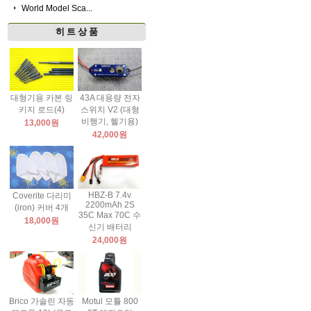
World Model Sca...
히 트 상 품
대형기용 카본 링
43A 대용량 전자
키지 로드(4)
스위치 V2 (대형
비행기, 헬기용)
13,000원
42,000원
HBZ-B 7.4v
Coverite 다리미
2200mAh 2S
(iron) 커버 4개
35C Max 70C 수
18,000원
신기 배터리
24,000원
Brico 가솔린 자동
Motul 모튤 800