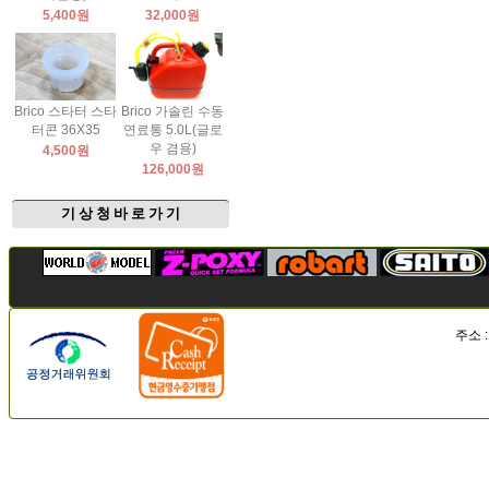
5,400원
32,000원
Brico 스타터 스타
Brico 가솔린 수동
터콘 36X35
연료통 5.0L(글로
우 겸용)
4,500원
126,000원
기 상 청 바 로 가 기
주소 :