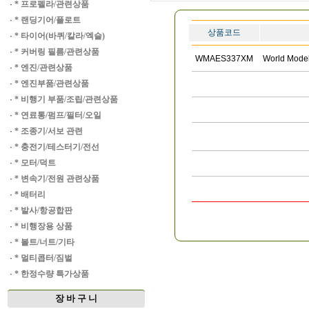
·
* 프로펠라/관련상품
·
* 랜딩기어/플로트
상품코드
·
* 타이어(바퀴/칼라/엑슬)
·
* 커버링 필름/관련상품
WMAES337XM
World Model
·
* 엔진/관련상품
·
* 엔진부품/관련상품
·
* 비행기 부품/조립/관련상품
·
* 연료통/펌프/필터/오일
·
* 조종기/서보 관련
·
* 충전기/테스터기/전선
·
* 모터/덕트
·
* 변속기/전원 관련상품
·
* 배터리
·
* 발사/항공합판
·
* 비행장용 상품
·
* 볼트/너트/기타
·
* 멀티콥터/짐벌
·
* 한정수량 특가상품
장 바 구 니