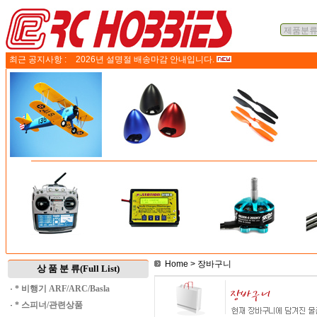
최근 공지사항 :
2026년 설명절 배송마감 안내입니다.
Home
> 장바구니
상 품 분 류(Full List)
·
* 비행기 ARF/ARC/Basla
·
* 스피너/관련상품