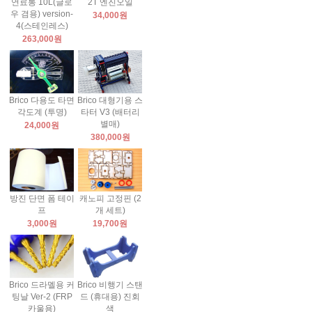
연료통 10L(글로
2T 엔진오일
우 겸용) version-
34,000원
4(스테인레스)
263,000원
Brico 다용도 타면
Brico 대형기용 스
각도계 (투명)
타터 V3 (배터리
별매)
24,000원
380,000원
방진 단면 폼 테이
캐노피 고정핀 (2
프
개 세트)
3,000원
19,700원
Brico 드라멜용 커
Brico 비행기 스탠
팅날 Ver-2 (FRP
드 (휴대용) 진회
카울용)
색