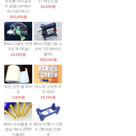
연료통 10L(글로
2T 엔진오일
우 겸용) version-
34,000원
4(스테인레스)
263,000원
Brico 다용도 타면
Brico 대형기용 스
각도계 (투명)
타터 V3 (배터리
별매)
24,000원
380,000원
방진 단면 폼 테이
캐노피 고정핀 (2
프
개 세트)
3,000원
19,700원
Brico 드라멜용 커
Brico 비행기 스탠
팅날 Ver-2 (FRP
드 (휴대용) 진회
카울용)
색