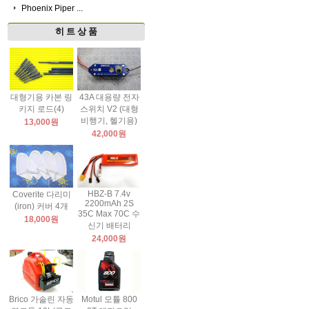
Phoenix Piper ...
히 트 상 품
대형기용 카본 링
43A 대용량 전자
키지 로드(4)
스위치 V2 (대형
비행기, 헬기용)
13,000원
42,000원
HBZ-B 7.4v
Coverite 다리미
2200mAh 2S
(iron) 커버 4개
35C Max 70C 수
18,000원
신기 배터리
24,000원
Brico 가솔린 자동
Motul 모튤 800