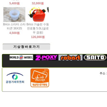
5,400원
32,000원
Brico 스타터 스타
Brico 가솔린 수동
터콘 36X35
연료통 5.0L(글로
우 겸용)
4,500원
126,000원
기 상 청 바 로 가 기
주소 :