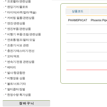
·
* 프로펠라/관련상품
·
* 랜딩기어/플로트
상품코드
·
* 타이어(바퀴/칼라/엑슬)
·
* 커버링 필름/관련상품
PHAM0PH147
Phoenix Pi
·
* 엔진/관련상품
·
* 엔진부품/관련상품
·
* 비행기 부품/조립/관련상품
·
* 연료통/펌프/필터/오일
·
* 조종기/서보 관련
·
* 충전기/테스터기/전선
·
* 모터/덕트
·
* 변속기/전원 관련상품
·
* 배터리
·
* 발사/항공합판
·
* 비행장용 상품
·
* 볼트/너트/기타
·
* 멀티콥터/짐벌
·
* 한정수량 특가상품
장 바 구 니