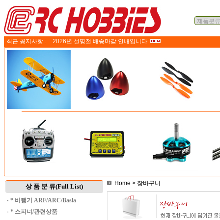
최근 공지사항 :
2026년 설명절 배송마감 안내입니다.
Home
> 장바구니
상 품 분 류(Full List)
·
* 비행기 ARF/ARC/Basla
·
* 스피너/관련상품