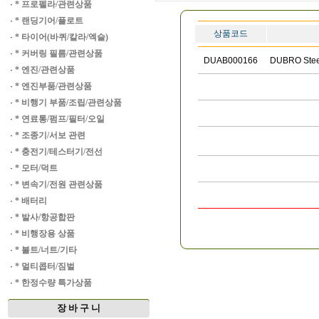
·
* 프로펠라/관련상품
·
* 랜딩기어/플로트
상품코드
·
* 타이어(바퀴/칼라/엑슬)
·
* 커버링 필름/관련상품
DUAB000166
DUBRO Steer
·
* 엔진/관련상품
·
* 엔진부품/관련상품
·
* 비행기 부품/조립/관련상품
·
* 연료통/펌프/필터/오일
·
* 조종기/서보 관련
·
* 충전기/테스터기/전선
·
* 모터/덕트
·
* 변속기/전원 관련상품
·
* 배터리
·
* 발사/항공합판
·
* 비행장용 상품
·
* 볼트/너트/기타
·
* 멀티콥터/짐벌
·
* 한정수량 특가상품
장 바 구 니