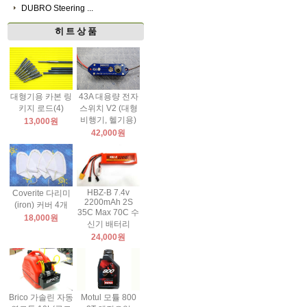
DUBRO Steering ...
히 트 상 품
대형기용 카본 링
43A 대용량 전자
키지 로드(4)
스위치 V2 (대형
비행기, 헬기용)
13,000원
42,000원
HBZ-B 7.4v
Coverite 다리미
2200mAh 2S
(iron) 커버 4개
35C Max 70C 수
18,000원
신기 배터리
24,000원
Brico 가솔린 자동
Motul 모튤 800