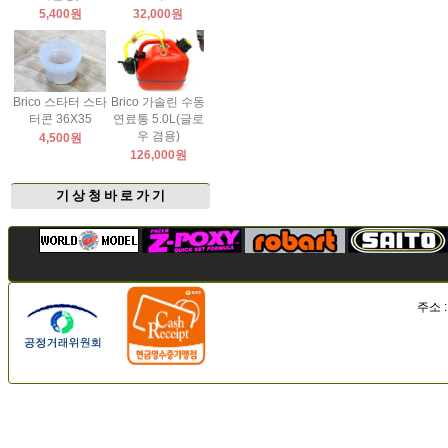
5,400원
32,000원
Brico 스타터 스타
Brico 가솔린 수동
터콘 36X35
연료통 5.0L(글로
우 겸용)
4,500원
126,000원
기 상 청 바 로 가 기
주소 :