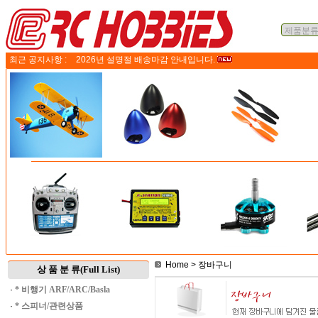
최근 공지사항 :
2026년 설명절 배송마감 안내입니다.
Home
> 장바구니
상 품 분 류(Full List)
·
* 비행기 ARF/ARC/Basla
·
* 스피너/관련상품