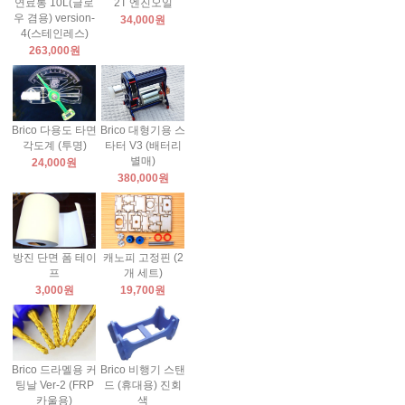
연료통 10L(글로
2T 엔진오일
우 겸용) version-
34,000원
4(스테인레스)
263,000원
Brico 다용도 타면
Brico 대형기용 스
각도계 (투명)
타터 V3 (배터리
별매)
24,000원
380,000원
방진 단면 폼 테이
캐노피 고정핀 (2
프
개 세트)
3,000원
19,700원
Brico 드라멜용 커
Brico 비행기 스탠
팅날 Ver-2 (FRP
드 (휴대용) 진회
카울용)
색