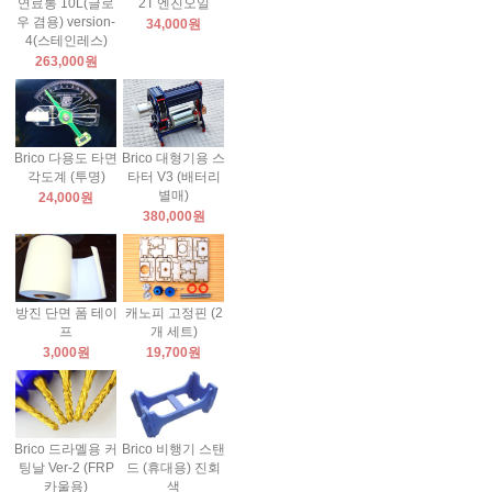
연료통 10L(글로
2T 엔진오일
우 겸용) version-
34,000원
4(스테인레스)
263,000원
Brico 다용도 타면
Brico 대형기용 스
각도계 (투명)
타터 V3 (배터리
별매)
24,000원
380,000원
방진 단면 폼 테이
캐노피 고정핀 (2
프
개 세트)
3,000원
19,700원
Brico 드라멜용 커
Brico 비행기 스탠
팅날 Ver-2 (FRP
드 (휴대용) 진회
카울용)
색