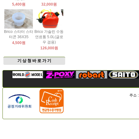
5,400원
32,000원
Brico 스타터 스타
Brico 가솔린 수동
터콘 36X35
연료통 5.0L(글로
우 겸용)
4,500원
126,000원
기 상 청 바 로 가 기
주소 :