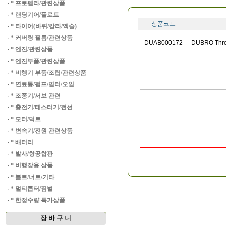
·
* 프로펠라/관련상품
·
* 랜딩기어/플로트
상품코드
·
* 타이어(바퀴/칼라/엑슬)
·
* 커버링 필름/관련상품
DUAB000172
DUBRO Threa
·
* 엔진/관련상품
·
* 엔진부품/관련상품
·
* 비행기 부품/조립/관련상품
·
* 연료통/펌프/필터/오일
·
* 조종기/서보 관련
·
* 충전기/테스터기/전선
·
* 모터/덕트
·
* 변속기/전원 관련상품
·
* 배터리
·
* 발사/항공합판
·
* 비행장용 상품
·
* 볼트/너트/기타
·
* 멀티콥터/짐벌
·
* 한정수량 특가상품
장 바 구 니