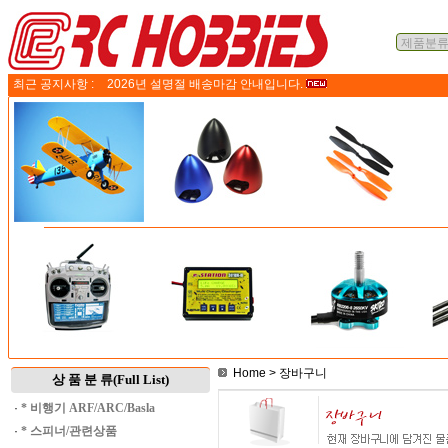
최근 공지사항 :
2026년 설명절 배송마감 안내입니다.
Home
> 장바구니
상 품 분 류(Full List)
·
* 비행기 ARF/ARC/Basla
·
* 스피너/관련상품