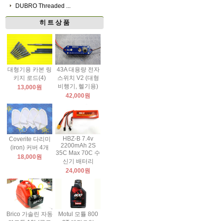
DUBRO Threaded ...
히 트 상 품
대형기용 카본 링
43A 대용량 전자
키지 로드(4)
스위치 V2 (대형
비행기, 헬기용)
13,000원
42,000원
HBZ-B 7.4v
Coverite 다리미
2200mAh 2S
(iron) 커버 4개
35C Max 70C 수
18,000원
신기 배터리
24,000원
Brico 가솔린 자동
Motul 모튤 800