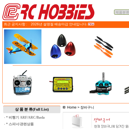
최근 공지사항 :
2026년 설명절 배송마감 안내입니다.
Home
> 장바구니
상 품 분 류(Full List)
·
* 비행기 ARF/ARC/Basla
·
* 스피너/관련상품