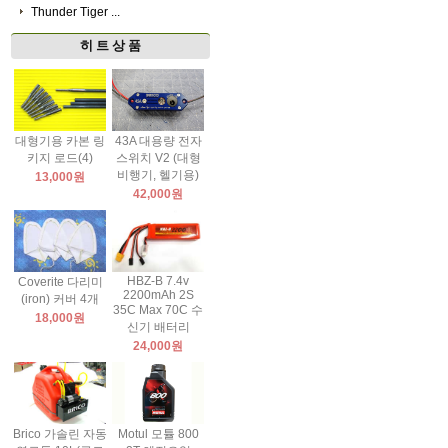
Thunder Tiger ...
히 트 상 품
대형기용 카본 링
43A 대용량 전자
키지 로드(4)
스위치 V2 (대형
비행기, 헬기용)
13,000원
42,000원
HBZ-B 7.4v
Coverite 다리미
2200mAh 2S
(iron) 커버 4개
35C Max 70C 수
18,000원
신기 배터리
24,000원
Brico 가솔린 자동
Motul 모튤 800