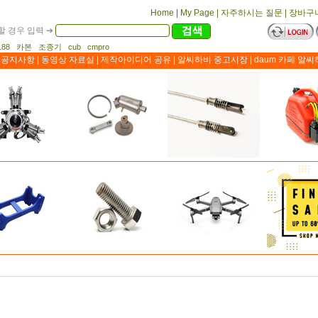
Home
|
My Page
|
자주하시는 질문
|
장바구
 경우 입력 ➔
 1188 카본 조종기 cub cmpro
공지사항
|
동영상 자료실
|
제작아이디어 공유
|
알씨하비 중고시장
|
daum 카페 알