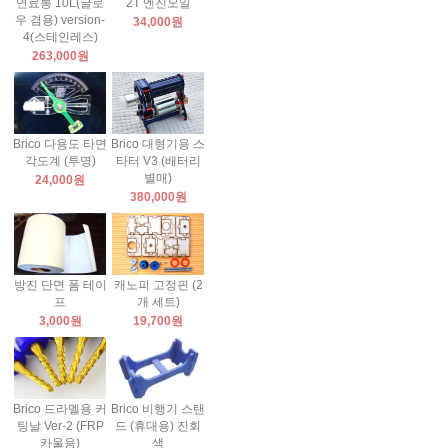
연료통 10L(글로
2T 엔진오일
우 겸용) version-
34,000원
4(스테인레스)
263,000원
Brico 다용도 타면
Brico 대형기용 스
각도계 (투명)
타터 V3 (배터리
별매)
24,000원
380,000원
방진 단면 폼 테이
캐노피 고정핀 (2
프
개 세트)
3,000원
19,700원
Brico 드라멜용 커
Brico 비행기 스탠
팅날 Ver-2 (FRP
드 (휴대용) 진회
카울용)
색