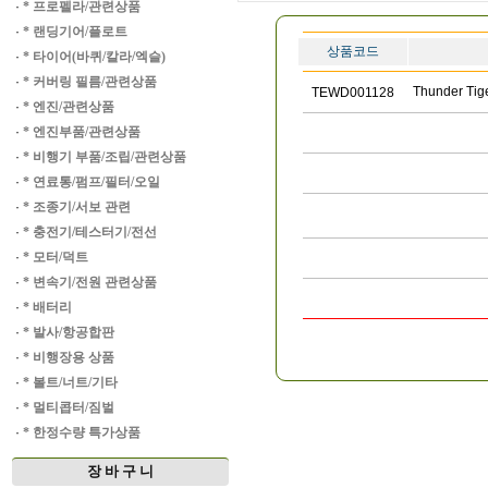
·
* 프로펠라/관련상품
·
* 랜딩기어/플로트
상품코드
·
* 타이어(바퀴/칼라/엑슬)
·
* 커버링 필름/관련상품
Thunder Ti
TEWD001128
·
* 엔진/관련상품
·
* 엔진부품/관련상품
·
* 비행기 부품/조립/관련상품
·
* 연료통/펌프/필터/오일
·
* 조종기/서보 관련
·
* 충전기/테스터기/전선
·
* 모터/덕트
·
* 변속기/전원 관련상품
·
* 배터리
·
* 발사/항공합판
·
* 비행장용 상품
·
* 볼트/너트/기타
·
* 멀티콥터/짐벌
·
* 한정수량 특가상품
장 바 구 니