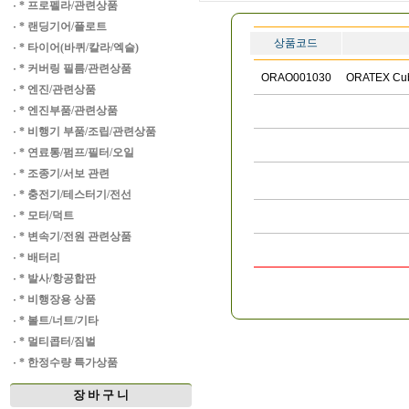
·
* 프로펠라/관련상품
·
* 랜딩기어/플로트
상품코드
·
* 타이어(바퀴/칼라/엑슬)
·
* 커버링 필름/관련상품
ORAO001030
ORATEX Cub
·
* 엔진/관련상품
·
* 엔진부품/관련상품
·
* 비행기 부품/조립/관련상품
·
* 연료통/펌프/필터/오일
·
* 조종기/서보 관련
·
* 충전기/테스터기/전선
·
* 모터/덕트
·
* 변속기/전원 관련상품
·
* 배터리
·
* 발사/항공합판
·
* 비행장용 상품
·
* 볼트/너트/기타
·
* 멀티콥터/짐벌
·
* 한정수량 특가상품
장 바 구 니