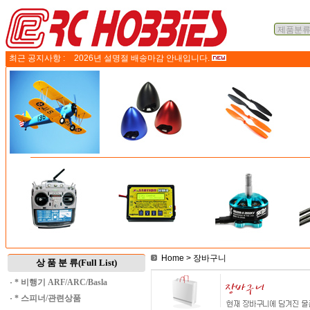
최근 공지사항 :
2026년 설명절 배송마감 안내입니다.
Home
> 장바구니
상 품 분 류(Full List)
·
* 비행기 ARF/ARC/Basla
·
* 스피너/관련상품