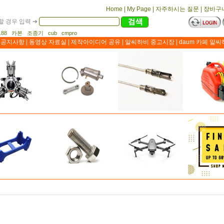
Home
|
My Page
|
자주하시는 질문
|
장바구
 경우 입력 ➔
 1188 카본 조종기 cub cmpro
공지사항
|
동영상 자료실
|
제작아이디어 공유
|
알씨하비 중고시장
|
daum 카페 알