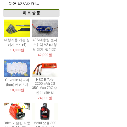
ORATEX Cub Yell...
히 트 상 품
대형기용 카본 링
43A 대용량 전자
키지 로드(4)
스위치 V2 (대형
비행기, 헬기용)
13,000원
42,000원
HBZ-B 7.4v
Coverite 다리미
2200mAh 2S
(iron) 커버 4개
35C Max 70C 수
18,000원
신기 배터리
24,000원
Brico 가솔린 자동
Motul 모튤 800