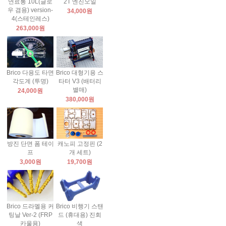
연료통 10L(글로
2T 엔진오일
우 겸용) version-
34,000원
4(스테인레스)
263,000원
Brico 다용도 타면
Brico 대형기용 스
각도계 (투명)
타터 V3 (배터리
별매)
24,000원
380,000원
방진 단면 폼 테이
캐노피 고정핀 (2
프
개 세트)
3,000원
19,700원
Brico 드라멜용 커
Brico 비행기 스탠
팅날 Ver-2 (FRP
드 (휴대용) 진회
카울용)
색