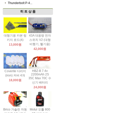
Thunderbolt P-4...
히 트 상 품
대형기용 카본 링
43A 대용량 전자
키지 로드(4)
스위치 V2 (대형
비행기, 헬기용)
13,000원
42,000원
HBZ-B 7.4v
Coverite 다리미
2200mAh 2S
(iron) 커버 4개
35C Max 70C 수
18,000원
신기 배터리
24,000원
Brico 가솔린 자동
Motul 모튤 800