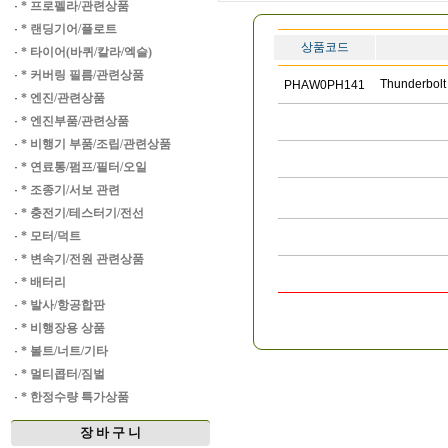
·
* 프로펠라/관련상품
·
* 랜딩기어/플로트
상품코드
·
* 타이어(바퀴/칼라/엑슬)
·
* 커버링 필름/관련상품
Thunderbo
PHAW0PH141
·
* 엔진/관련상품
·
* 엔진부품/관련상품
·
* 비행기 부품/조립/관련상품
·
* 연료통/펌프/필터/오일
·
* 조종기/서보 관련
·
* 충전기/테스터기/전선
·
* 모터/덕트
·
* 변속기/전원 관련상품
·
* 배터리
·
* 발사/항공합판
·
* 비행장용 상품
·
* 볼트/너트/기타
·
* 멀티콥터/짐벌
·
* 한정수량 특가상품
장 바 구 니