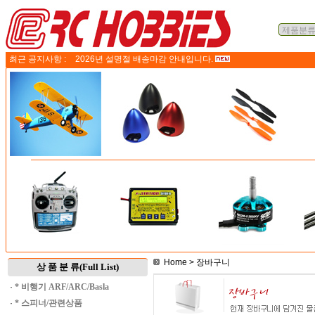
최근 공지사항 :
2026년 설명절 배송마감 안내입니다.
Home
> 장바구니
상 품 분 류(Full List)
·
* 비행기 ARF/ARC/Basla
·
* 스피너/관련상품