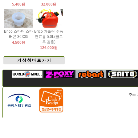
5,400원
32,000원
Brico 스타터 스타
Brico 가솔린 수동
터콘 36X35
연료통 5.0L(글로
우 겸용)
4,500원
126,000원
기 상 청 바 로 가 기
주소 :