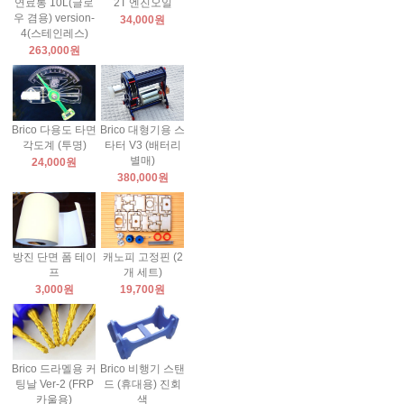
연료통 10L(글로
2T 엔진오일
우 겸용) version-
34,000원
4(스테인레스)
263,000원
Brico 다용도 타면
Brico 대형기용 스
각도계 (투명)
타터 V3 (배터리
별매)
24,000원
380,000원
방진 단면 폼 테이
캐노피 고정핀 (2
프
개 세트)
3,000원
19,700원
Brico 드라멜용 커
Brico 비행기 스탠
팅날 Ver-2 (FRP
드 (휴대용) 진회
카울용)
색